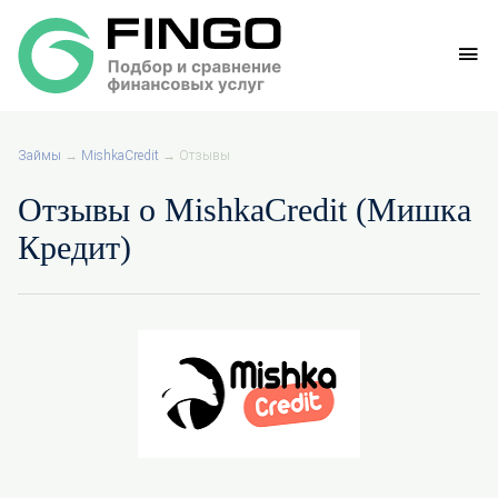
Займы
→
MishkaCredit
→
Отзывы
Отзывы о MishkaCredit (Мишка
Кредит)