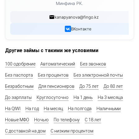
Минфина РК.
kanapyanova@fingo.kz
ВКонтакте
Другие займы с такими же условиями
100 одобрение
Автоматический
Без звонков
Без паспорта
Без процентов
Без электронной почты
Безработным
Для пенсионеров
До 75 лет
До 80 лет
До зарплаты
Круглосуточно
На 1 день
На 3 месяца
На QIWI
На год
На месяц
На полгода
Наличными
Новые МФО
Ночью
По телефону
С 18 лет
С доставкой на дом
С низким процентом