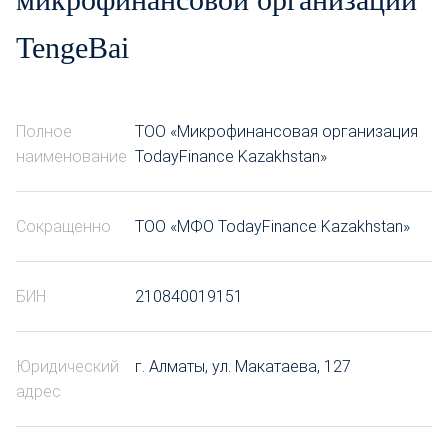
TengeBai
Полное
ТОО «Микрофинансовая организация
наименование
TodayFinance Kazakhstan»
Сокращенно
ТОО «МФО TodayFinance Kazakhstan»
БИН
210840019151
Юридический
г. Алматы, ул. Макатаева, 127
адрес