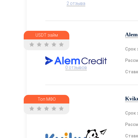
2 отзыва
Alem
USDT займ
Срок 
Расс
0 отзывов
Став
Kvik
Топ МФО
Срок 
Расс
Став