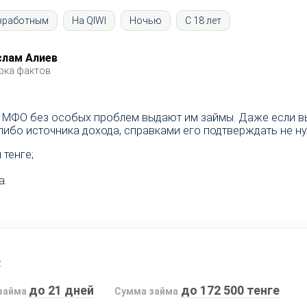
зработным
На QIWI
Ночью
С 18 лет
слам Алиев
рка фактов
а МФО без особых проблем выдают им займы. Даже если вы 
-либо источника дохода, справками его подтверждать не н
 тенге;
а.
s
до 21 дней
до 172 500 тенге
займа
Сумма займа