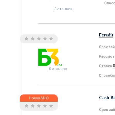
Спосо
0 отзывов
Fcredit
Срок за
Рассмот
Ставка
0 отзывов
Способы
Cash B
Новая МФО
Срок за