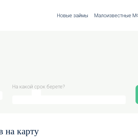
Новые займы
Малоизвестные 
На какой срок берете?
в на карту