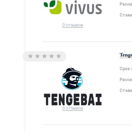
Расс
Став
0 отзывов
Teng
Срок 
Расс
Став
0 отзывов