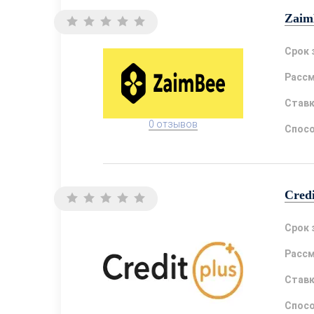
Zaim
Срок 
Расс
Став
0 отзывов
Спосо
Credi
Срок 
Расс
Став
Спосо