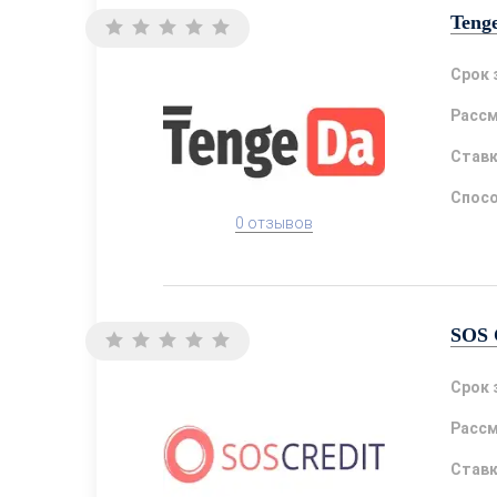
Teng
Срок 
Расс
Став
Спосо
0 отзывов
SOS 
Срок 
Расс
Став