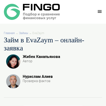
Главная
→
Займы
→
EvaZaym
Займ в EvaZaym – онлайн-
заявка
Жибек Канапьянова
Автор
Нурислам Алиев
Проверка фактов