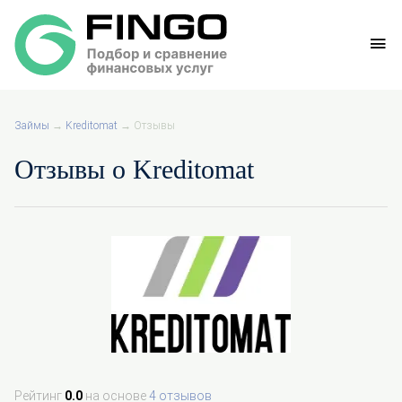
Займы
→
Kreditomat
→
Отзывы
Отзывы о Kreditomat
Рейтинг
0.0
на основе
4 отзывов