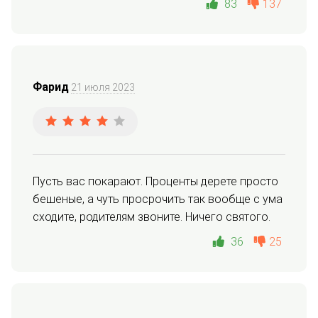
83
137
Фарид
21 июля 2023
Пусть вас покарают. Проценты дерете просто 
бешеные, а чуть просрочить так вообще с ума 
сходите, родителям звоните. Ничего святого.
36
25