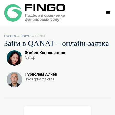
Главная
→
Займы
→
QANAT
Займ в QANAT – онлайн-заявка
Жибек Канапьянова
Автор
Нурислам Алиев
Проверка фактов