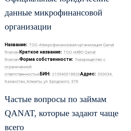
данные микрофинансовой
организации
Название:
ТОО «Микрофинансовая организация Qanat
Краткое название:
finance»
ТОО «МФО Qanat
Форма собственности:
finance»
Товарищество с
ограниченной
БИН:
Адрес:
ответственностью
210540018826
050034,
Казахстан, Алматы, ул. Бродского, 37б
Частые вопросы по займам
QANAT, которые задают чаще
всего