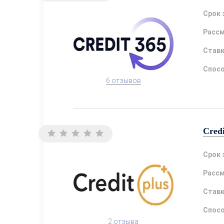
Срок 
Расс
Став
Спосо
6 отзывов
Credi
Срок 
Расс
Став
Спосо
2 отзыва