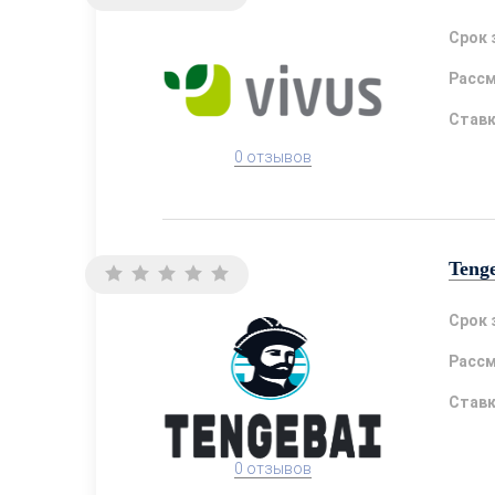
Срок 
Расс
Став
0 отзывов
Teng
Срок 
Расс
Став
0 отзывов