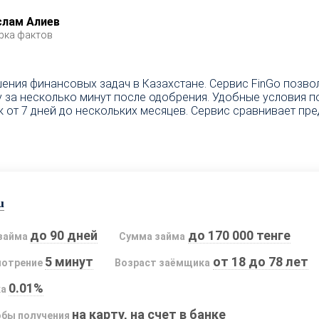
слам Алиев
рка фактов
шения финансовых задач в Казахстане. Сервис FinGo позво
у за несколько минут после одобрения. Удобные условия п
к от 7 дней до нескольких месяцев. Сервис сравнивает п
u
до 90 дней
до 170 000 тенге
займа
Сумма займа
5 минут
от 18 до 78 лет
мотрение
Возраст заёмщика
0.01%
ка
на карту, на счет в банке
бы получения