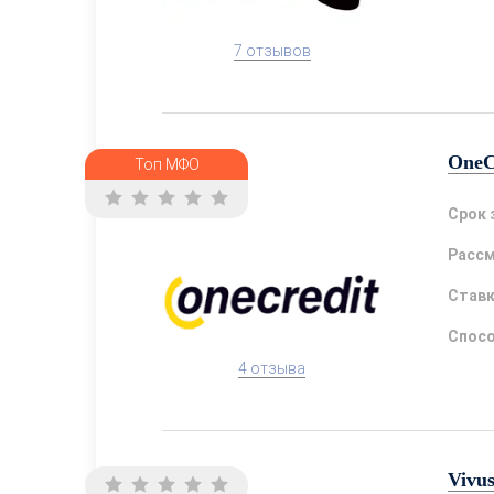
7 отзывов
OneC
Топ МФО
Срок 
Расс
Став
Спосо
4 отзыва
Vivu