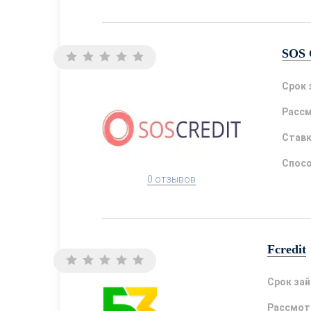
SOS 
Срок 
Расс
Став
Спосо
0 отзывов
Fcredit
Срок за
Рассмот