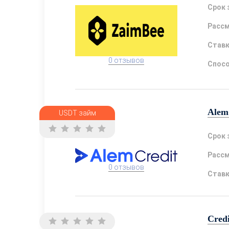
Срок 
Расс
Став
0 отзывов
Спосо
Alem
USDT займ
Срок 
Расс
0 отзывов
Став
Cred