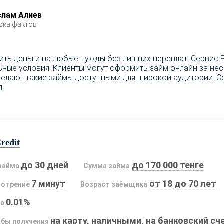
слам Алиев
рка фактов
ть деньги на любые нужды без лишних переплат. Сервис 
ые условия. Клиенты могут оформить займ онлайн за неско
делают такие займы доступными для широкой аудитории. С
.
redit
до 30 дней
до 170 000 тенге
займа
Сумма займа
7 минут
от 18 до 70 лет
мотрение
Возраст заёмщика
0.01%
ка
на карту, наличными, на банковский сч
бы получения