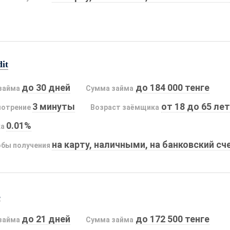
it
до 30 дней
до 184 000 тенге
займа
Сумма займа
3 минуты
от 18 до 65 лет
мотрение
Возраст заёмщика
0.01%
ка
на карту, наличными, на банковский сч
бы получения
s
до 21 дней
до 172 500 тенге
займа
Сумма займа