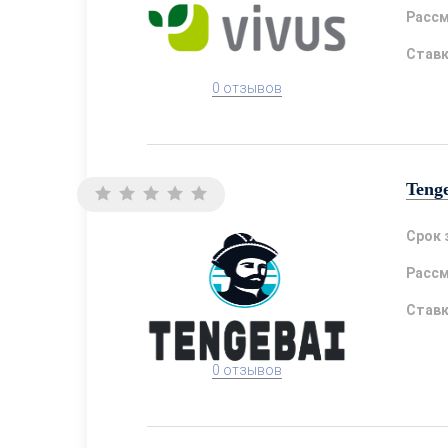
Расс
Став
0 отзывов
Teng
Срок 
Расс
Став
0 отзывов