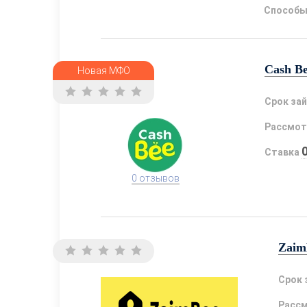
Способы
Cash B
Новая МФО
Срок за
Рассмот
Ставка
0 отзывов
Zaim
Срок 
Расс