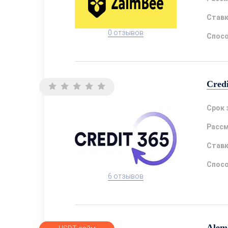
Став
0 отзывов
Спосо
Cred
Срок 
Расс
Став
Спосо
6 отзывов
Alem