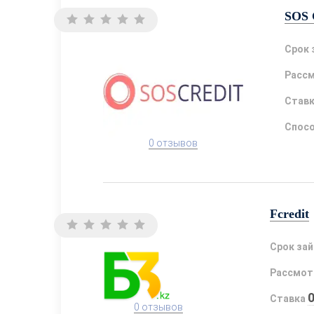
SOS 
Срок 
Расс
Став
Спосо
0 отзывов
Fcredit
Срок за
Рассмот
Ставка
0 отзывов