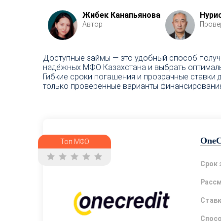
Жибек Канапьянова
Нури
Автор
Прове
Доступные займы — это удобный способ получи
надёжных МФО Казахстана и выбрать оптимальн
Гибкие сроки погашения и прозрачные ставки 
только проверенные варианты финансирования
OneC
Топ МФО
Срок 
Расс
Став
Спосо