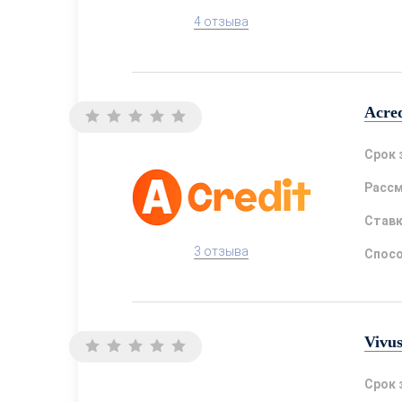
4 отзыва
Acred
Срок 
Расс
Став
3 отзыва
Спосо
Vivu
Срок 