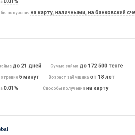
0.01%
ка
на карту, наличными, на банковский сч
бы получения
s
до 21 дней
до 172 500 тенге
займа
Сумма займа
5 минут
от 18 лет
мотрение
Возраст заёмщика
0.01%
на карту
ка
Способы получения
ebai