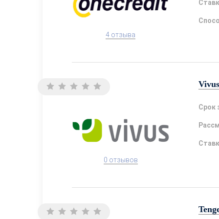
Став
Спосо
4 отзыва
Vivu
Срок 
Расс
Став
0 отзывов
Teng