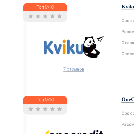
Kvik
Топ МФО
Срок 
Расс
Став
Спосо
7 отзывов
OneC
Топ МФО
Срок 
Расс