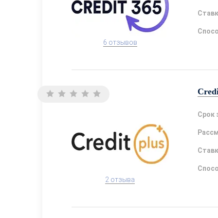
Став
Спосо
6 отзывов
Credi
Срок 
Расс
Став
Спосо
2 отзыва