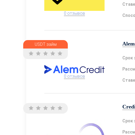
Став
0 отзывов
Спосо
Alem
USDT займ
Срок 
Расс
0 отзывов
Став
Cred
Срок 
Расс