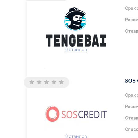
Срок 
Расс
Став
0 отзывов
SOS 
Срок 
Расс
Став
Спосо
0 отзывов