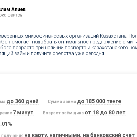
слам Алиев
рка фактов
веренных микрофинансовых организаций Казахстана. Получ
FinGo помогает подобрать оптимальное предложение с ми
бого возраста при наличии паспорта и казахстанского н
дящий займ и получите средства уже сегодня.
до 360 дней
до 185 000 тенге
йма
Сумма займа
7 минут
от 18 до 80 лет
рение
Возраст заёмщика
0.01%
на карту, наличными, на банковский счет
 получения