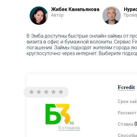
Жибек Канапьянова
Нури
Автор
Прове
В Эмба доступны быстрые онлайн-займы от про
визита в офис и бумажной волокиты. Сервис 
погашения. Займы подходят жителям города лю
круглосуточно через интернет. Выберите подхо
Fcredit
Срок за
Рассмот
Ставка
0 отзывов
Способы