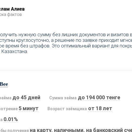
слам Алиев
рка фактов
олучить нужную сумму без лишних документов и визитов в
оступны круглосуточно, а решение по заявке приходит мгно
 время без штрафов. Это оптимальный вариант для покры
 Казахстана.
Bee
до 45 дней
до 194 000 тенге
займа
Сумма займа
5 минут
от 18 лет
мотрение
Возраст заёмщика
0.01%
ка
на карту, наличными, на банковский сч
бы получения