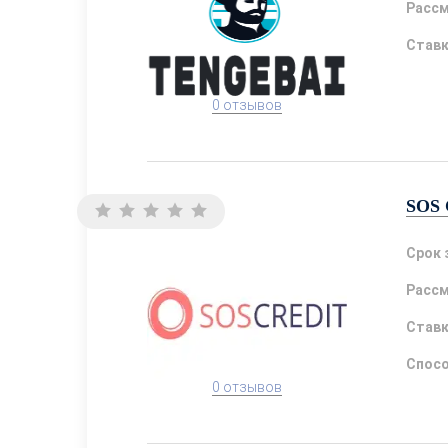
Расс
Став
0 отзывов
SOS 
Срок 
Расс
Став
Спосо
0 отзывов