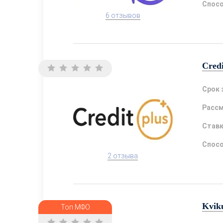
Спосо
6 отзывов
Credi
Срок 
Расс
Став
Спосо
2 отзыва
Kvik
Топ МФО