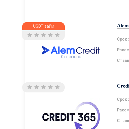
Alem
USDT займ
Срок 
Расс
0 отзывов
Став
Cred
Срок 
Расс
Став