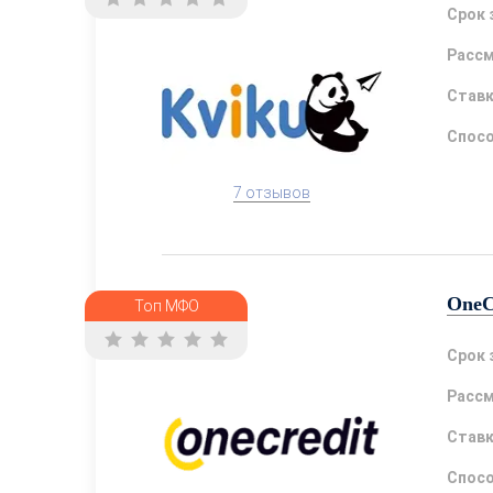
Срок 
Расс
Став
Спосо
7 отзывов
OneC
Топ МФО
Срок 
Расс
Став
Спосо