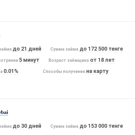
s
до 21 дней
до 172 500 тенге
займа
Сумма займа
5 минут
от 18 лет
мотрение
Возраст заёмщика
0.01%
на карту
ка
Способы получения
ebai
до 30 дней
до 153 000 тенге
займа
Сумма займа