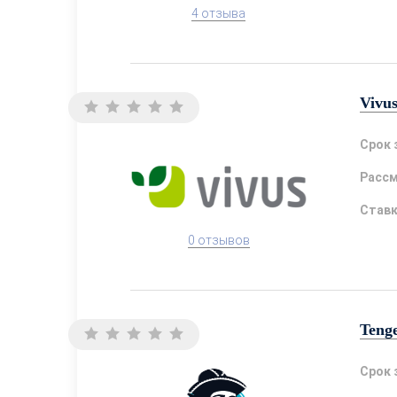
4 отзыва
Vivu
Срок 
Расс
Став
0 отзывов
Teng
Срок 