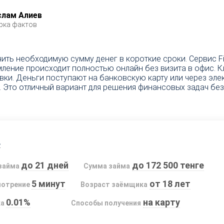
слам Алиев
рка фактов
чить необходимую сумму денег в короткие сроки. Сервис 
ление происходит полностью онлайн без визита в офис. 
вки. Деньги поступают на банковскую карту или через эле
 Это отличный вариант для решения финансовых задач без
s
до 21 дней
до 172 500 тенге
займа
Сумма займа
5 минут
от 18 лет
мотрение
Возраст заёмщика
0.01%
на карту
ка
Способы получения