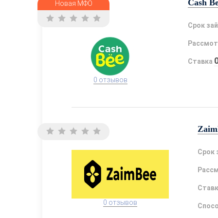
Cash B
Новая МФО
Срок за
Рассмот
Ставка
0 отзывов
Zaim
Срок 
Расс
Став
0 отзывов
Спосо