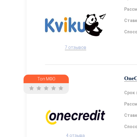
Расс
Став
Спосо
7 отзывов
OneC
Топ МФО
Срок 
Расс
Став
Спосо
4 отзыва