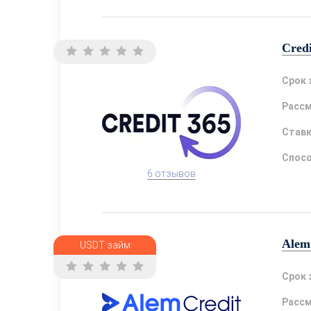
Cred
Срок 
Расс
Став
Спосо
6 отзывов
Alem
USDT займ
Срок 
Расс