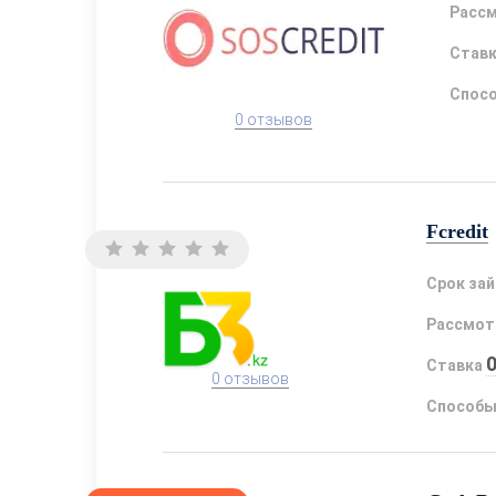
Расс
Став
Спосо
0 отзывов
Fcredit
Срок за
Рассмот
Ставка
0 отзывов
Способы