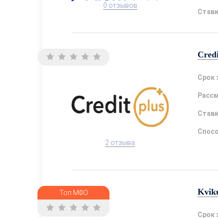
0 отзывов
Став
Credi
Срок 
Расс
Став
Спосо
2 отзыва
Kvik
Топ МФО
Срок 