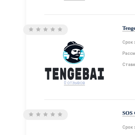
Teng
Срок 
Расс
Став
0 отзывов
SOS 
Срок 