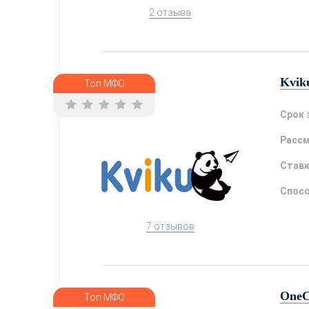
2 отзыва
Kvik
Топ МФО
Срок 
Расс
Став
Спосо
7 отзывов
OneC
Топ МФО