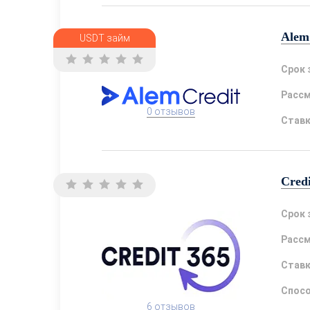
Alem
USDT займ
Срок 
Расс
0 отзывов
Став
Cred
Срок 
Расс
Став
Спосо
6 отзывов