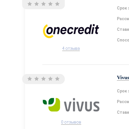
Срок 
Расс
Став
Спосо
4 отзыва
Vivu
Срок 
Расс
Став
0 отзывов