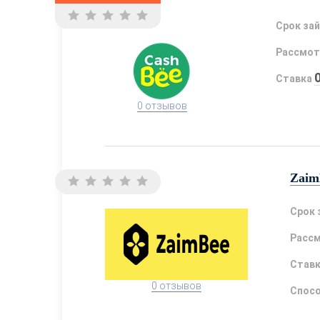
Срок за
Рассмот
Ставка
0 отзывов
Zaim
Срок 
Расс
Став
0 отзывов
Спосо