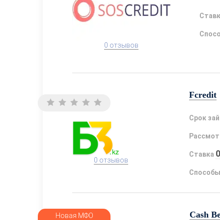
Став
Спосо
0 отзывов
Fcredit
Срок за
Рассмот
Ставка
0 отзывов
Способы
Cash B
Новая МФО