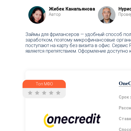
Жибек Канапьянова
Нури
Автор
Прове
Займы для фрилансеров — удобный способ пол
заработком, поэтому микрофинансовые организ
поступают на карту без визита в офис. Сервис
является препятствием. Оформление доступно 
OneC
Топ МФО
Срок 
Расс
Став
Спосо