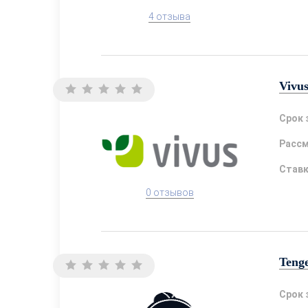
4 отзыва
Vivu
Срок 
Расс
Став
0 отзывов
Teng
Срок 