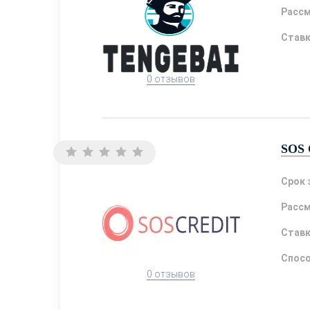
Расс
Став
0 отзывов
SOS 
Срок 
Расс
Став
Спосо
0 отзывов