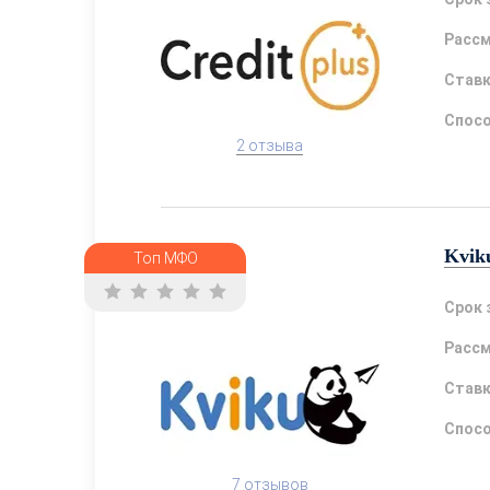
Расс
Став
Спосо
2 отзыва
Kvik
Топ МФО
Срок 
Расс
Став
Спосо
7 отзывов