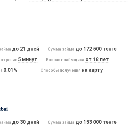
s
до 21 дней
до 172 500 тенге
займа
Сумма займа
5 минут
от 18 лет
мотрение
Возраст заёмщика
0.01%
на карту
ка
Способы получения
ebai
до 30 дней
до 153 000 тенге
займа
Сумма займа