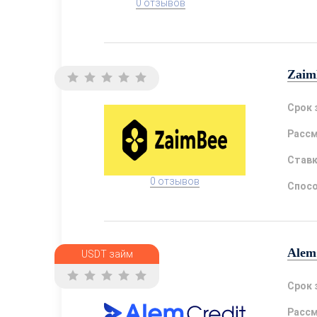
0 отзывов
Zaim
Срок 
Расс
Став
0 отзывов
Спосо
Alem
USDT займ
Срок 
Расс