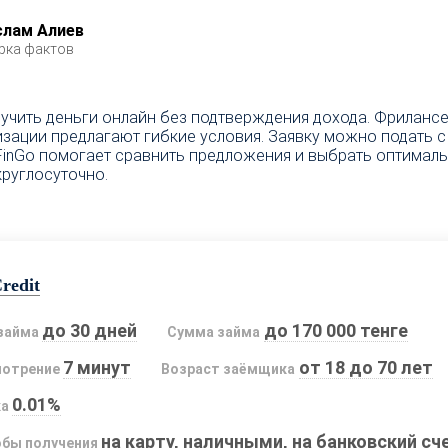
слам Алиев
рка фактов
учить деньги онлайн без подтверждения дохода. Фрилансе
ации предлагают гибкие условия. Заявку можно подать с 
 FinGo помогает сравнить предложения и выбрать оптималь
круглосуточно.
redit
до 30 дней
до 170 000 тенге
займа
Сумма займа
7 минут
от 18 до 70 лет
мотрение
Возраст заёмщика
0.01%
ка
на карту, наличными, на банковский сч
бы получения