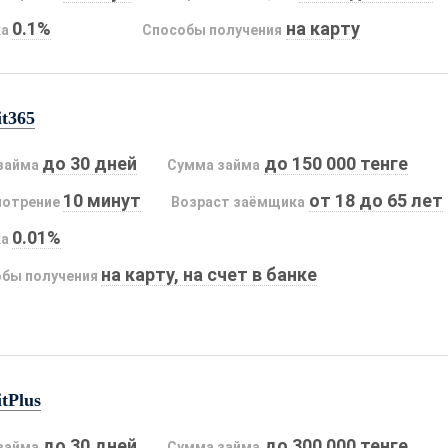
0.1%
на карту
ка
Способы получения
it365
до 30 дней
до 150 000 тенге
займа
Сумма займа
10 минут
от 18 до 65 лет
мотрение
Возраст заёмщика
0.01%
ка
на карту, на счет в банке
бы получения
tPlus
до 30 дней
до 300 000 тенге
займа
Сумма займа