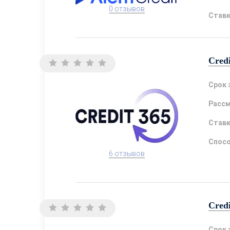
0 отзывов
Став
Cred
Срок 
Расс
Став
Спосо
6 отзывов
Credi
Срок 