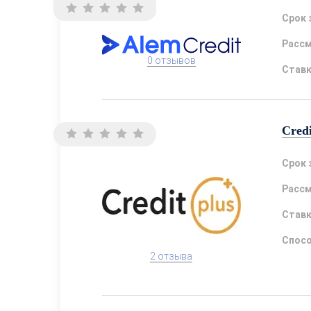
Срок 
Расс
0 отзывов
Став
Credi
Срок 
Расс
Став
Спосо
2 отзыва