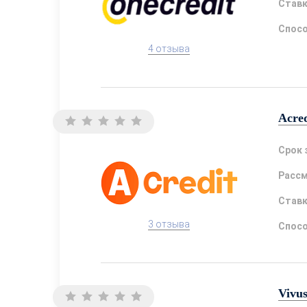
Став
Спосо
4 отзыва
Acred
Срок 
Расс
Став
3 отзыва
Спосо
Vivu