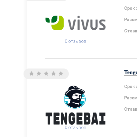
Срок 
Расс
Став
0 отзывов
Teng
Срок 
Расс
Став
0 отзывов