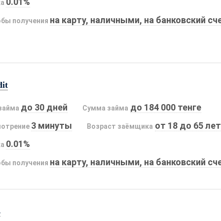
0.01%
ка
на карту, наличными, на банковский сч
бы получения
it
до 30 дней
до 184 000 тенге
займа
Сумма займа
3 минуты
от 18 до 65 лет
мотрение
Возраст заёмщика
0.01%
ка
на карту, наличными, на банковский сч
бы получения
s