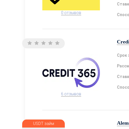
Став
0 отзывов
Спосо
Cred
Срок 
Расс
Став
Спосо
6 отзывов
Alem
USDT займ