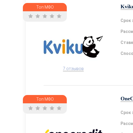
Kvik
Топ МФО
Срок 
Расс
Став
Спосо
7 отзывов
OneC
Топ МФО
Срок 
Расс