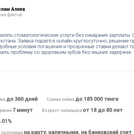
слам Алиев
рка фактов
атить стоматологические услуги без ожидания зарплаты. 
стана. Заявка подаётся онлайн круглосуточно, решение пр
Удобные условия погашения и прозрачные ставки делают т
шить проблему со здоровьем зубов без лишних задержек.
до 360 дней
до 185 000 тенге
йма
Сумма займа
7 минут
от 18 до 80 лет
рение
Возраст заёмщика
0.01%
на карту, наличными, на банковский счет
 получения