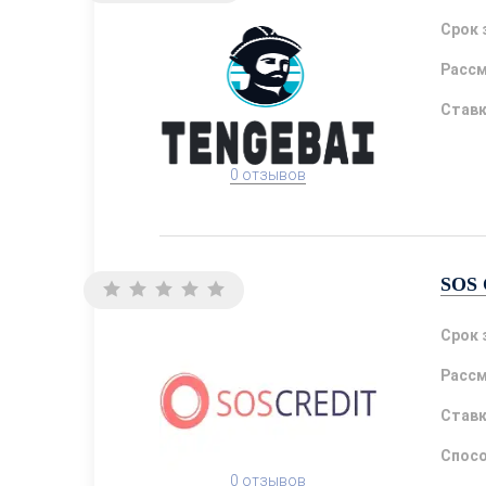
Срок 
Расс
Став
0 отзывов
SOS 
Срок 
Расс
Став
Спосо
0 отзывов