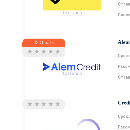
Став
0 отзывов
Спосо
Alem
USDT займ
Срок 
Расс
0 отзывов
Став
Cred
Срок 
Расс