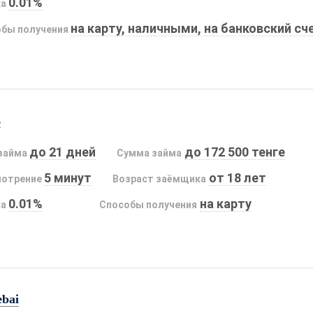
0.01%
ка
на карту, наличными, на банковский сч
бы получения
s
до 21 дней
до 172 500 тенге
займа
Сумма займа
5 минут
от 18 лет
мотрение
Возраст заёмщика
0.01%
на карту
ка
Способы получения
ebai