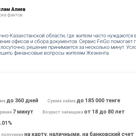
слам Алиев
рка фактов
но-Казахстанской области, где жители часто нуждаются 
щения офисов и сбора документов. Сервис FinGo помогает
лосуточно, решение принимается за несколько минут. Ус
ешить финансовые вопросы жителям Жезкента.
до 360 дней
до 185 000 тенге
йма
Сумма займа
7 минут
от 18 до 80 лет
рение
Возраст заёмщика
0.01%
на карту, наличными, на банковский счет
 получения