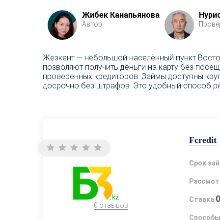
Жибек Канапьянова
Нури
Автор
Прове
Жезкент — небольшой населённый пункт Восточ
позволяют получить деньги на карту без посе
проверенных кредиторов. Займы доступны круг
досрочно без штрафов. Это удобный способ р
Fcredit
Срок за
Рассмот
Ставка
0 отзывов
Способы