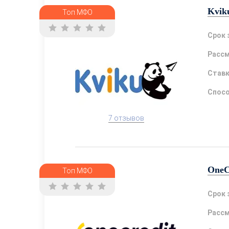
Kvik
Топ МФО
Срок 
Расс
Став
Спосо
7 отзывов
OneC
Топ МФО
Срок 
Расс