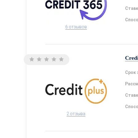
Став
Спосо
6 отзывов
Credi
Срок 
Расс
Став
Спосо
2 отзыва