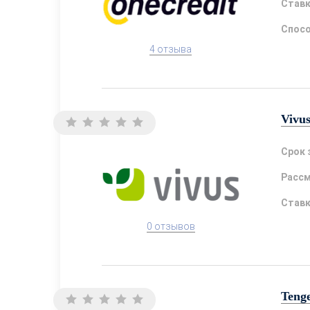
Став
Спосо
4 отзыва
Vivu
Срок 
Расс
Став
0 отзывов
Teng