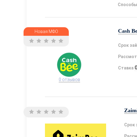
Способы
Cash B
Новая МФО
Срок за
Рассмот
Ставка
0 отзывов
Zaim
Срок 
Расс