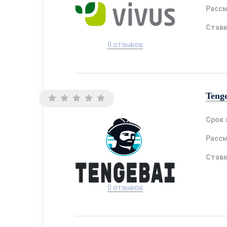
Расс
Став
0 отзывов
Teng
Срок 
Расс
Став
0 отзывов