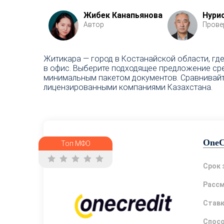
Жибек Канапьянова
Нури
Автор
Прове
Житикара — город в Костанайской области, гд
в офис. Выберите подходящее предложение сред
минимальным пакетом документов. Сравнивайте 
лицензированными компаниями Казахстана.
OneC
Топ МФО
Срок 
Расс
Став
Спосо