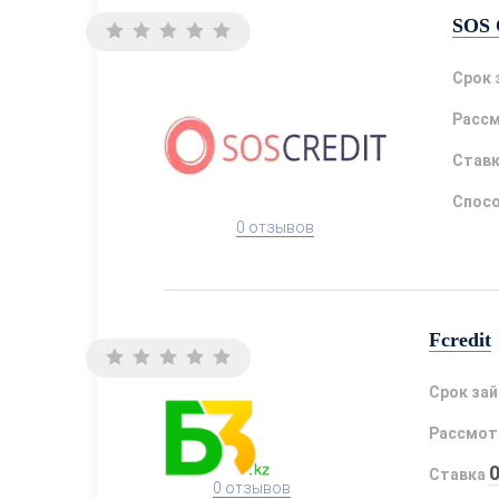
SOS 
Срок 
Расс
Став
Спосо
0 отзывов
Fcredit
Срок за
Рассмот
Ставка
0 отзывов