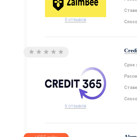
Став
0 отзывов
Спосо
Cred
Срок 
Расс
Став
Спосо
6 отзывов
Alem