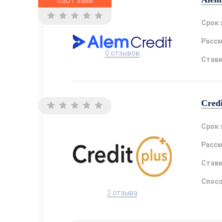
USDT займ
Срок 
Расс
0 отзывов
Став
Credi
Срок 
Расс
Став
Спосо
2 отзыва