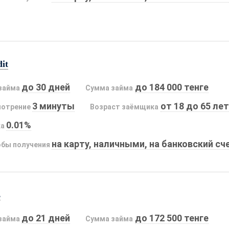
it
до 30 дней
до 184 000 тенге
займа
Сумма займа
3 минуты
от 18 до 65 лет
мотрение
Возраст заёмщика
0.01%
ка
на карту, наличными, на банковский сч
бы получения
s
до 21 дней
до 172 500 тенге
займа
Сумма займа