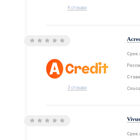
4 отзыва
Acred
Срок 
Расс
Став
3 отзыва
Спосо
Vivu
Срок 