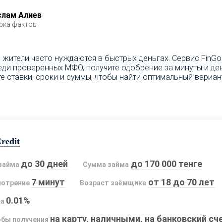
слам Алиев
рка фактов
е жители часто нуждаются в быстрых деньгах. Сервис FinG
и проверенных МФО, получите одобрение за минуты и деньг
ставки, сроки и суммы, чтобы найти оптимальный вариант 
redit
до 30 дней
до 170 000 тенге
займа
Сумма займа
7 минут
от 18 до 70 лет
мотрение
Возраст заёмщика
0.01%
ка
на карту, наличными, на банковский сч
бы получения